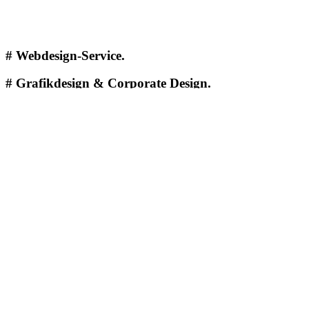
#
Webdesign-Service.
#
Grafikdesign & Corporate Design.
#
Webdesign-Service.
Responsive Websites, die verkaufen und überzeugen.
Ich erstelle
maßgeschneiderte Webdesigns
für Unternehmen und 
Umsetzung
– jedes Projekt entsteht mit Fokus auf
Ästhetik, Nut
Was Sie erhalten:
✓ Individuelle WordPress-Websites, One-Pager und Landingp